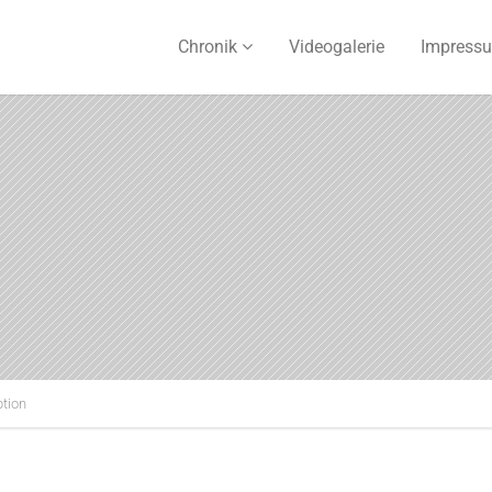
Chronik
Videogalerie
Impress
ption