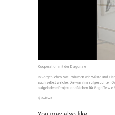
Kooperation mit der Diagonale
In vorgeblichen Naturräumen wie Wüste und Eism
auch selbst welche. Die von ihm aufgesuchten Orte
aufgeladene Projektionsflächen für Begriffe wie
5
views
You may also like