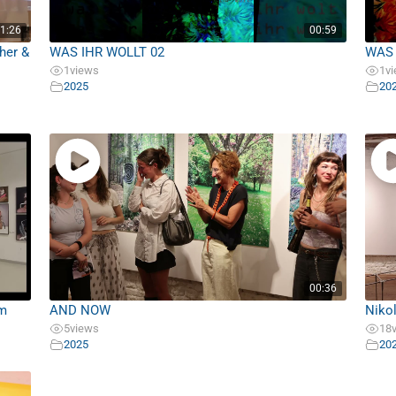
1:26
00:59
her &
WAS IHR WOLLT 02
WAS 
1
views
1
v
2025
20
00:36
rm
AND NOW
Nikol
5
views
18
2025
20