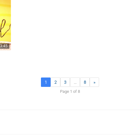
3:45
1
2
3
…
8
»
Page 1 of 8