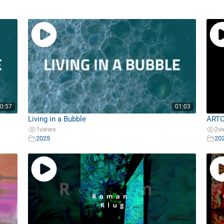
0:57
01:03
Living in a Bubble
ART
1
views
2
v
2025
20