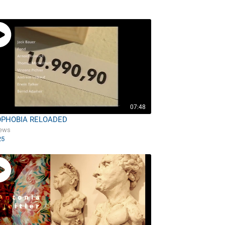
07:48
OPHOBIA RELOADED
iews
25