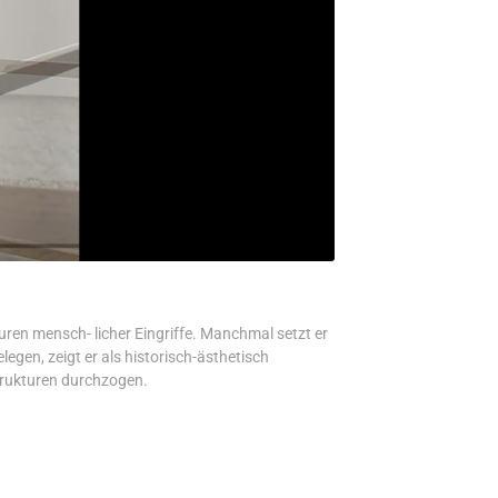
en mensch- licher Eingriffe. Manchmal setzt er
egen, zeigt er als historisch-ästhetisch
strukturen durchzogen.