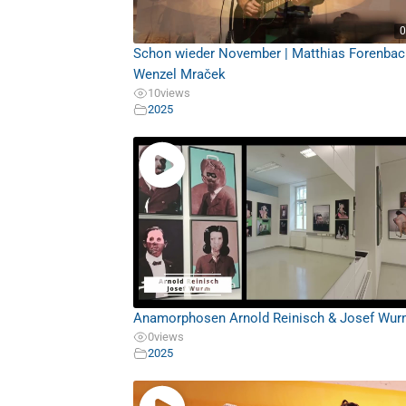
0
Schon wieder November | Matthias Forenbac
Wenzel Mraček
10
views
2025
Anamorphosen Arnold Reinisch & Josef Wu
0
views
2025