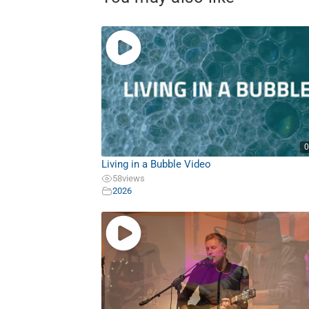
0
Living in a Bubble Video
58
views
2026