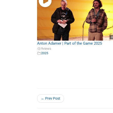
0
Anton Adamer | Part of the Game 2025
9
views
2025
← Prev Post