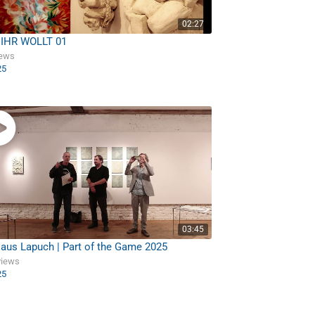
02:27
IHR WOLLT 01
iews
25
03:45
aus Lapuch | Part of the Game 2025
views
25