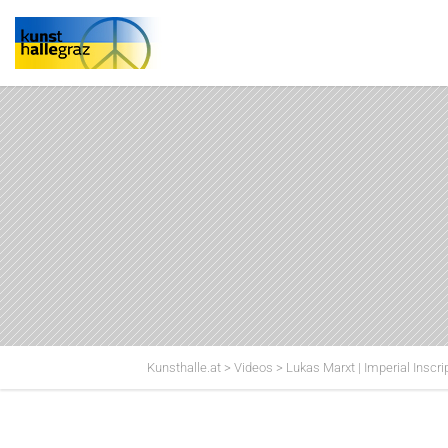
Kunsthalle.at
>
Videos
>
Lukas Marxt | Imperial Inscri