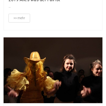
…
>> mehr