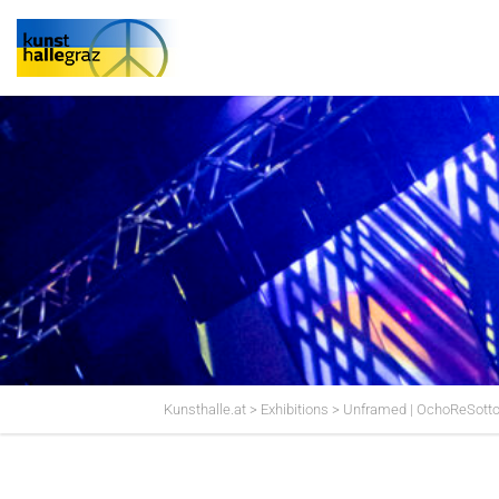
Kunsthalle.at
>
Exhibitions
>
Unframed | OchoReSott