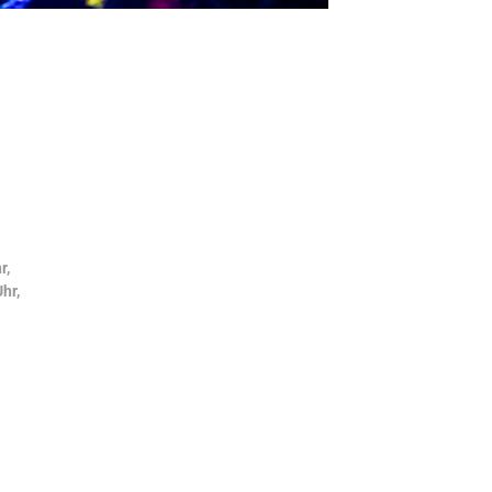
r,
hr,