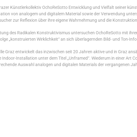
razer Künstlerkollektiv OchoReSotto Entwicklung und Vielfalt seiner künstl
ination von analogem und digitalem Material sowie der Verwendung unter
sucher zur Reflexion über ihre eigene Wahrnehmung und die Konstruktion v
tung des Radikalen Konstruktivismus untersuchen OchoReSotto mit ihren
ge „konstruierten Wirklichkeit“ an sich überlagernden Bild- und Ton-Inf
e Graz entwickelt das inzwischen seit 20 Jahren aktive und in Graz ansäss
Indoor-Installation unter dem Titel „Unframed“. Wiederum in einer Art 
rechende Auswahl analogen und digitalen Materials der vergangenen Jah