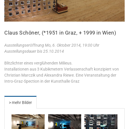
Claus Schöner, (*1951 in Graz, + 1999 in Wien)
Ausstellungseröffnung Mo, 6. Oktober 2014, 19:00 Uhr
Ausstellungsdauer bis 25.10.2014
Blitzlichter eines verglühenden Milieus.
Installationen aus 3 Kubikmetern Verlassenschaft konzipiert von
Christian Marczik und Alexandra Riewe. Eine Veranstaltung der
Intro-Graz-Spection in der Kunsthalle Graz
> mehr Bilder