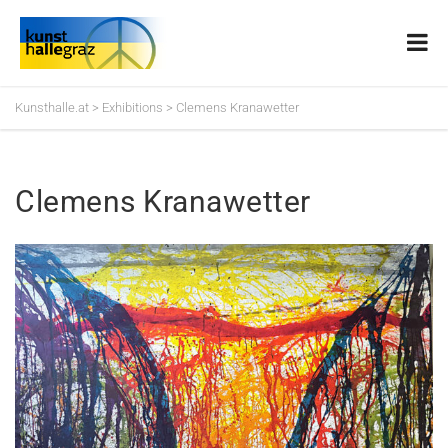
Kunsthalle.at
>
Exhibitions
>
Clemens Kranawetter
Clemens Kranawetter